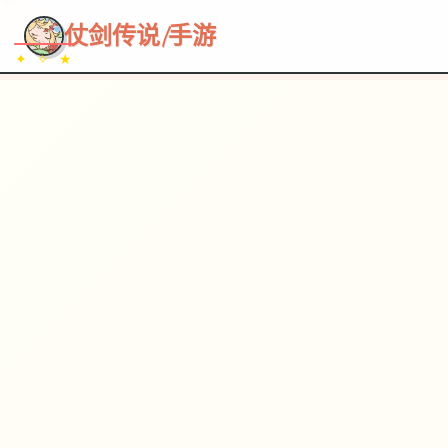
~~~
★
♡
✦
✧
♥
~
→
↗
仗剑传说|手游
✦ ✧ ★