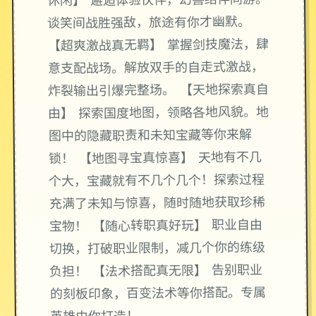
休闲】 邂逅体验伙伴，幻兽结伴同游。
谈笑间战胜强敌，旅途有你才幽默。
【超爽激战真无羁】 掌握剑技魔法，肆
意支配战场。解放双手的自走式激战，
炸裂输出引爆完整场。 【天地探索真自
由】 探索国度地图，领略各地风貌。地
图中的隐藏职责和未知宝藏等你来解
锁！ 【地图寻宝真惊喜】 天地有不几
个大，宝藏就有不几个几个！探索过程
充满了未知与惊喜，随时随地获取珍稀
宝物！ 【随心转职真好玩】 职业自由
切换，打破职业限制，减几个你的练级
负担！ 【法术搭配真无限】 告别职业
的刻板印象，百变法术等你搭配。专属