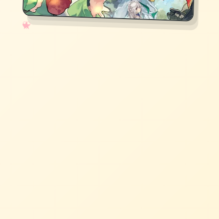
✧
♡
★
♥