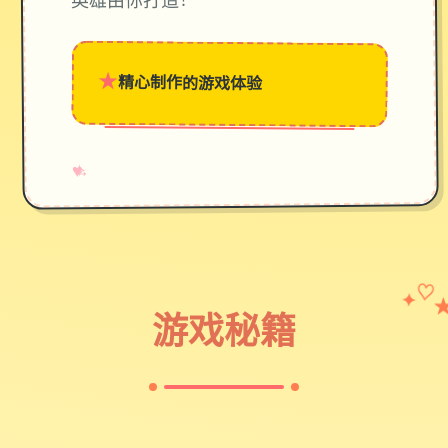
英雄由你打造！
★
精心制作的游戏体验
→
✧
♥
✦
♡
游戏秘籍