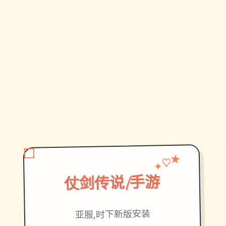
♡
✦
★
仗剑传说|手游
亚服,时下新版安装