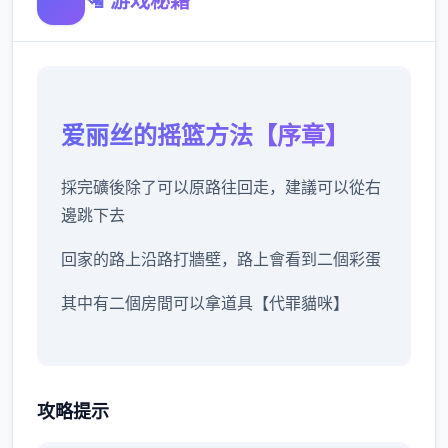
🛂 游戏秘籍
爱丽丝的摇篮方法【序章】
採完礦後除了可以原路往回走，建議可以從右
邊跳下去
回家的路上沿路打牆壁，路上會看到二個彩蛋
其中有二個房間可以拿道具【代罪貓咪】
沿路除了教學關打史萊姆外建議不要再做其他
攻略提示
戰鬥