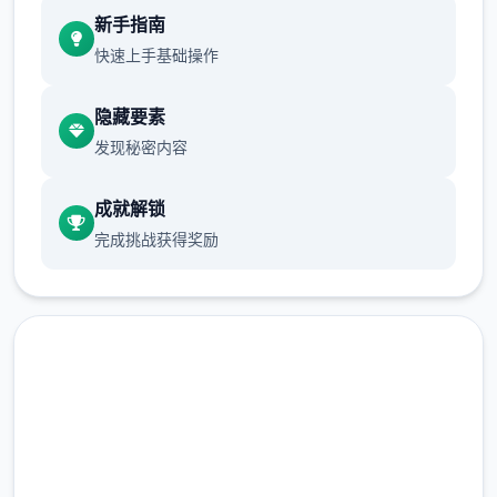
畢竟沒有迴避跟護盾的绝技可以用
新手指南
快速上手基础操作
所以還是先直接回家跑完劇情的教學拿绝技
跟NPC的對話建議都要看完
隐藏要素
发现秘密内容
沿路上可以閱讀的要素，甚至是物品的說明
成就解锁
甚至是想到處亂跑地圖探索，也都有RPG遊戲
完成挑战获得奖励
的樂趣在
爱丽丝的摇篮官方网页
回到家可以開背包整理物品
即刻下载 爱丽丝的摇篮|Alice
可以先把包包的東西都放進倉庫