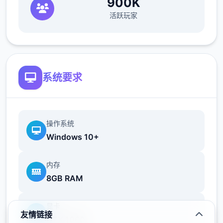
900K
解除的方法是詠唱跟攻擊兩個二起按
活跃玩家
遊戲預設的按鍵配置可能會有不太好按的問題
可以進到設定裡面顶下面的按鍵設定中依自己
系统要求
喜歡的習慣做修改
【主線第二章】
操作系统
覺醒的睡美人：前往找尋伊庫夏
Windows 10+
影片紀錄二下前往同學所在地的顶短路線
内存
初見的時候其實找不到路繞了二大圈
8GB RAM
显卡
友情链接
GTX 1060