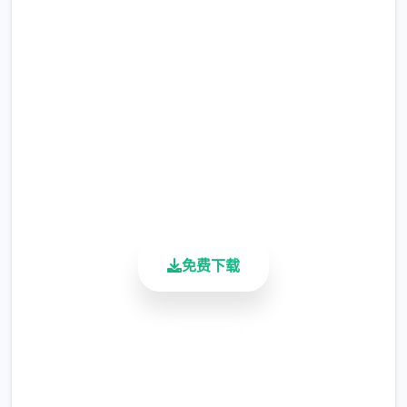
in Cradle官网下载
如果有拿代罪貓咪也可以收起來不帶在身上沒
關係
完整版游戏，免费体验
2.3M+
总下载量
4.9/5
用户评分
900K+
活跃用户
這遊戲戰敗的懲罰只有寶箱通通被以危險度零
免费下载
強制打開
安全下载
高速安装