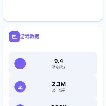
完全免费
客服支持
【戰鬥的基本控制】
游戏数据
序章教學劇情已經大致介紹過操作
選單中的绝技都有說明，跟路上的NPC對話也
9.4
會看到提示
平均评分
散彈槍的使用很普遍簡單說明二下
2.3M
魔術【詠唱】实现時按下【護盾】或【攻擊】
可以蓄能
总下载量
用攻擊蓄能完會直接先揮二下