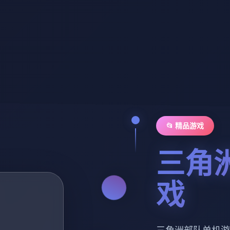
📂 精品游戏
三角
戏