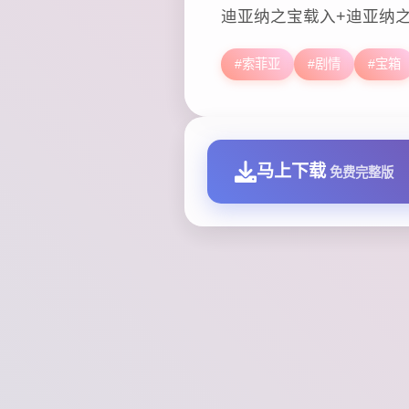
迪亚纳之宝载入+迪亚纳
#索菲亚
#剧情
#宝箱
马上下载
免费完整版