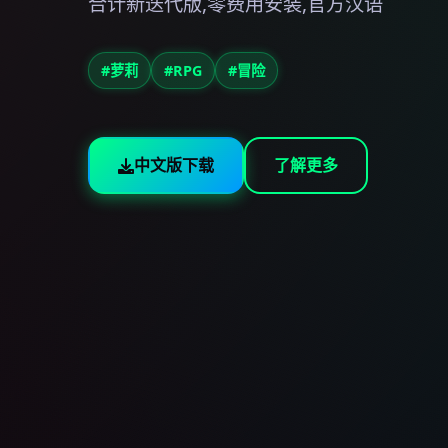
合计新迭代版,零费用安装,官方汉语
#萝莉
#RPG
#冒险
中文版下载
了解更多