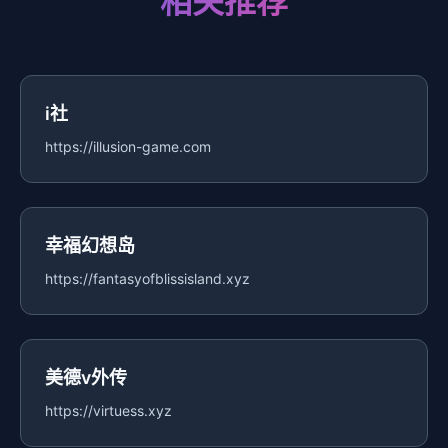
相关推荐
i社
https://illusion-game.com
幸福幻想岛
https://fantasyofblissisland.xyz
美德v外传
https://virtuess.xyz