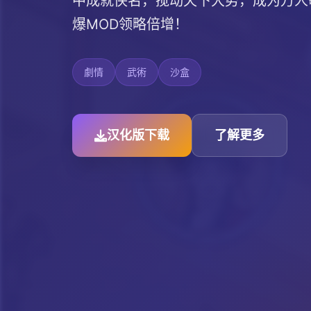
中成就侠名，搅动天下大势，成为万人
爆MOD领略倍增！
劇情
武術
沙盒
汉化版下载
了解更多