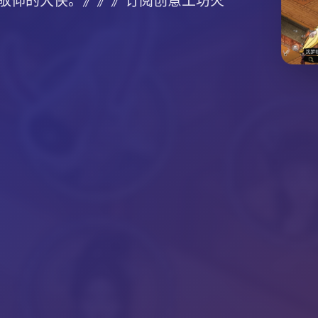
敬仰的大侠。》》》订阅创意工坊火