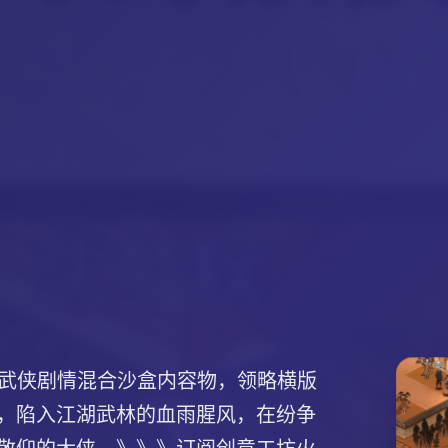
统武侠剧情混合沙盒内容物，领略横版
，陷入江湖武林的血雨腥风，在纷争