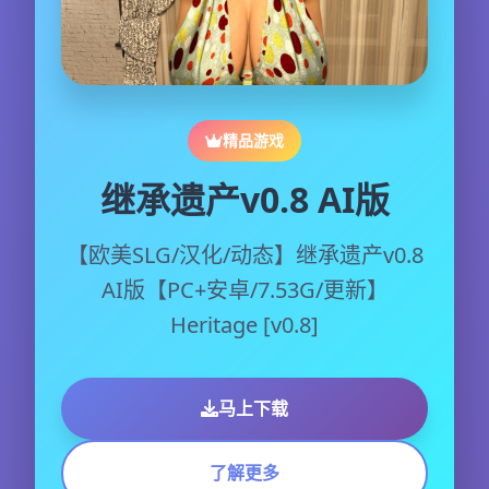
精品游戏
继承遗产v0.8 AI版
【欧美SLG/汉化/动态】继承遗产v0.8
AI版【PC+安卓/7.53G/更新】
Heritage [v0.8]
马上下载
了解更多