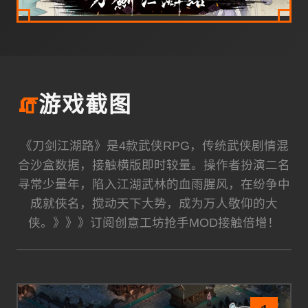
🧯
游戏截图
《刀剑江湖路》是4款武侠RPG，传统武侠剧情混
合沙盒数据，接触横版即时较量。操作者扮演二名
寻常少量年，陷入江湖武林的血雨腥风，在纷争中
成就侠名，搅动天下大势，成为万人敬仰的大
侠。》》》订阅创意工坊抢手MOD接触倍增！