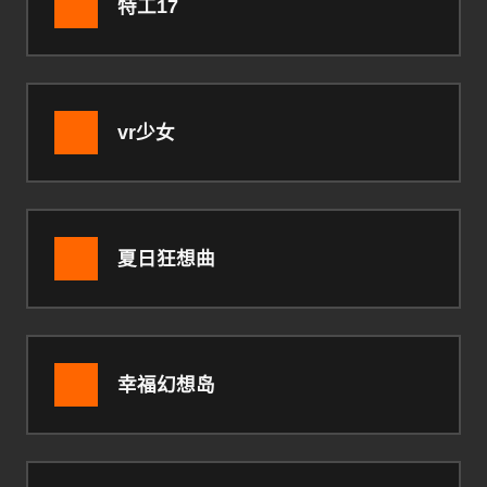
特工17
vr少女
夏日狂想曲
幸福幻想岛