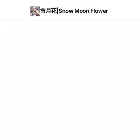
雪月花|Snow Moon Flower