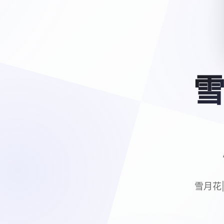
雪
雪月花|