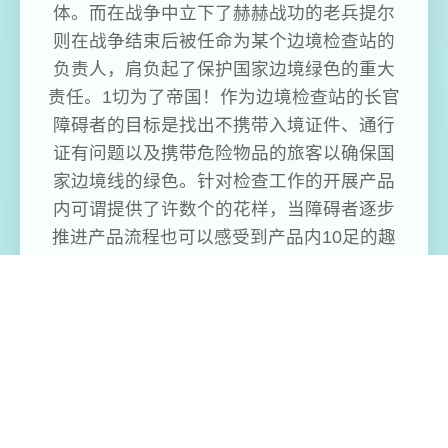
体。而在战争中立下了赫赫战功的老兵提尔
则在战争结束后被任命为某个边境检查站的
负责人，肩负起了保护国家边境绿色的重大
责任。1切为了帝国！作为边境检查站的长官
障碍者的目标是找出不携带入境证件、通行
证有问题以及携带危险物品的旅客以确保国
家边境线的绿色。针对检查工作的开展产品
内可谓提供了许数个的花样，当障碍者逐步
推进产品流程也可以感受到产品内10足的趣
味性，同时在流程中不时穿插的社保信息也
可以很好的调动障碍者积极性，只不过产品
的画风不算太精致，在玩法层面上来说倒是
比较幽默了。