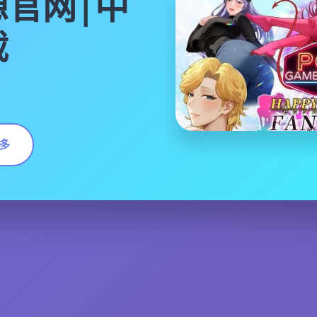
官网|中
载
多