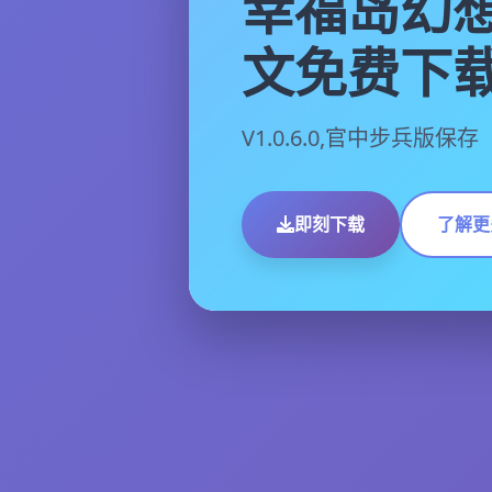
幸福岛幻想
文免费下
V1.0.6.0,官中步兵版保存
即刻下载
了解更