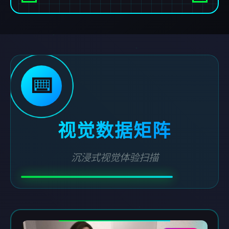
⌨️
视觉数据矩阵
沉浸式视觉体验扫描