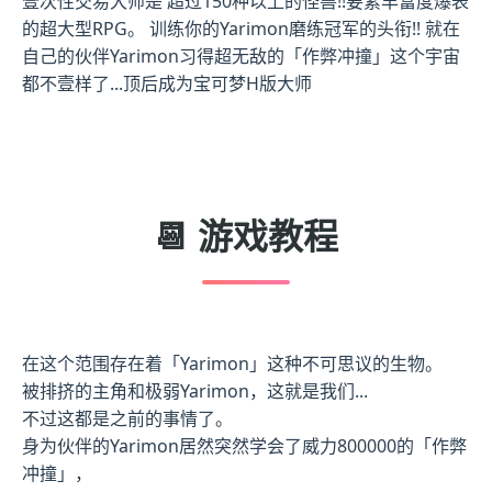
壹次性交易大师是 超过150种以上的怪兽!!要素丰富度爆表
的超大型RPG。 训练你的Yarimon磨练冠军的头衔!! 就在
自己的伙伴Yarimon习得超无敌的「作弊冲撞」这个宇宙
都不壹样了...顶后成为宝可梦H版大师
📆 游戏教程
在这个范围存在着「Yarimon」这种不可思议的生物。
被排挤的主角和极弱Yarimon，这就是我们...
不过这都是之前的事情了。
身为伙伴的Yarimon居然突然学会了威力800000的「作弊
冲撞」，