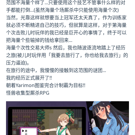
范围不海量个样了...只要使用这个技艺不管事什么样的对
手都能打倒...(虽然海量个场厮杀中只能使用海量个次)
当然，光靠这样就想要当上冠军还太天真了，作为训练家
就必须不断精进自己的技巧，但就算是这样，对于第海量
个次击败儿时玩伴的我已经是巨开心的事情了，终于可以
把海量个些输掉的钱给拿回来...
海量个次性交易大师s 然后，我也随波逐流地踏上了经历
之旅(被儿时玩伴用「我要去旅行了，你也给我去旅行」的
压力逼迫)。
在旅行的途中，我慢慢的接触到这范围的谜团...
我的经历正式展开了!!
朝着Yarimon图鉴完合计制霸为目标!!
怪兽收集型厮杀RPG