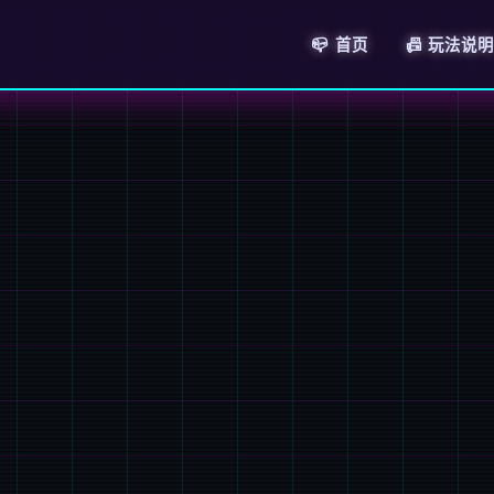
📪 首页
📠 玩法说明